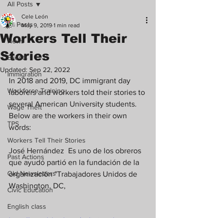
All Posts
Cele León
All Posts
May 9, 2019
1 min read
Workers Tell Their
News
Stories
Events
Updated:
Sep 22, 2022
Immigration
In 2018 and 2019, DC immigrant day 
Workforce Training
laborers and workers told their stories to 
several American University students. 
Wage Theft
Below are the workers in their own 
TPS
words: 
Workers Tell Their Stories
José Hernández  Es uno de los obreros 
Past Actions
que ayudó partió en la fundación de la 
Old Newsletters
organización "Trabajadores Unidos de 
Washington, DC,
Civic Education
English class