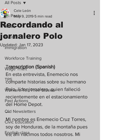
All Posts
Cele León
All Posts
May 9, 2019
5 min read
Recordando al
News
jornalero Polo
Events
Updated:
Jan 17, 2023
Immigration
Workforce Training
T
ranscription (Spanish) 
Wage Theft
En esta entrevista, Enemecio nos 
TPS
comparte historias sobre su hermano 
Polo, líder jornalero, quien falleció 
Workers Tell Their Stories
recientemente en el estacionamiento 
Past Actions
del Home Depot. 
Old Newsletters
— 
Mi nombre es Enemecio Cruz Torres, 
Civic Education
soy de Honduras, de la montaña pues 
English class
es, ahí nacimos todos nosotros. Mi 