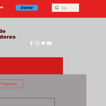
Donar
os
de
dores
/ Regístrate