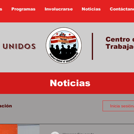
s
Programas
Involucrarse
Noticias
Contáctan
Centro 
 UNIDOS
Trabaja
Noticias
ación
Inicia sesión