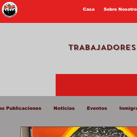
Casa
Sobre Nosotro
TRABAJADORES
as Publicaciones
Noticias
Eventos
Inmigr
acitación y entrenamiento
Robo de Pago
TPS