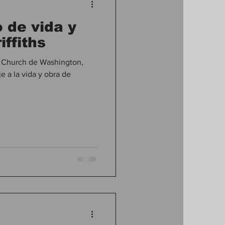
 de vida y
iffiths
Washington,
 a la vida y obra de