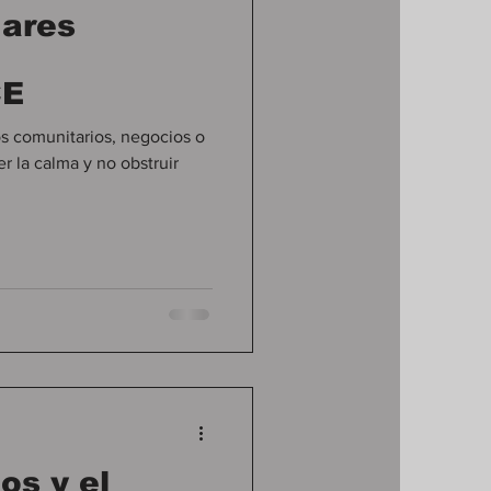
gares
CE
ros comunitarios, negocios o
r la calma y no obstruir
os y el