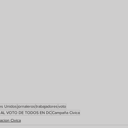
es Unidos
jornaleros
trabajadores
voto
AL VOTO DE TODOS EN DC
Campaña Cívica
acion Civica