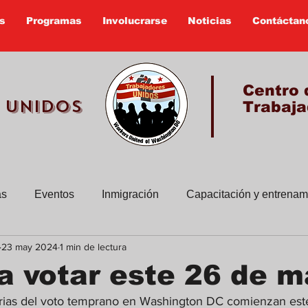
s
Programas
Involucrarse
Noticias
Contáctan
Centro 
 UNIDOS
Trabaja
as
Eventos
Inmigración
Capacitación y entrenam
23 may 2024
1 min de lectura
sus historias
Boletines viejos
Educacion Civica
 votar este 26 de m
arias del voto temprano en Washington DC comienzan es