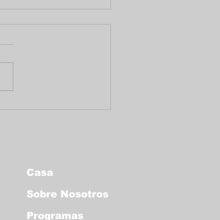
tocolo para lugares
licos ante una
ervención de ICE
Casa
Sobre Nosotros
Programas