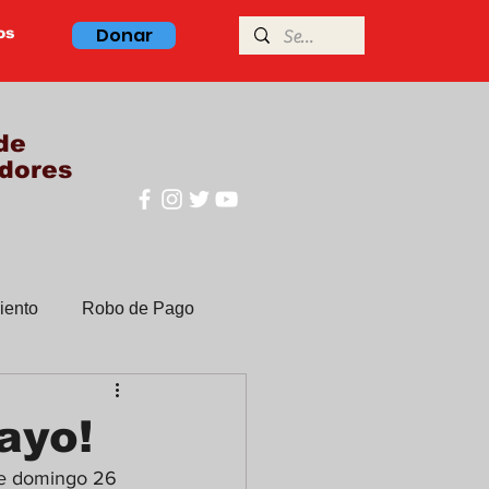
Donar
os
de
dores
iento
Robo de Pago
Clases de ingles
ayo!
te domingo 26 