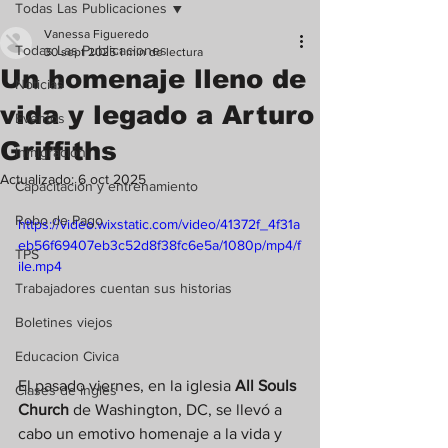
Todas Las Publicaciones
Vanessa Figueredo
Todas Las Publicaciones
30 sept 2025
1 min de lectura
Un homenaje lleno de
Noticias
vida y legado a Arturo
Eventos
Griffiths
Inmigración
Actualizado:
6 oct 2025
Capacitación y entrenamiento
Robo de Pago
https://video.wixstatic.com/video/41372f_4f31a
eb56f69407eb3c52d8f38fc6e5a/1080p/mp4/f
TPS
ile.mp4
Trabajadores cuentan sus historias
Boletines viejos
Educacion Civica
El pasado viernes, en la iglesia 
All Souls 
Clases de ingles
Church
 de Washington, DC, se llevó a 
cabo un emotivo homenaje a la vida y 