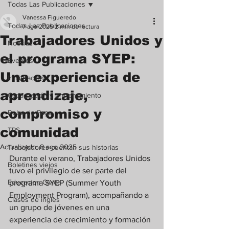
Todas Las Publicaciones
Vanessa Figueredo
Todas Las Publicaciones
7 ago 2025
2 min de lectura
Trabajadores Unidos y
Noticias
el programa SYEP:
Eventos
Una experiencia de
Inmigración
aprendizaje,
Capacitación y entrenamiento
compromiso y
Robo de Pago
comunidad
TPS
Actualizado:
8 ago 2025
Trabajadores cuentan sus historias
Durante el verano, Trabajadores Unidos 
Boletines viejos
tuvo el privilegio de ser parte del 
Educacion Civica
programa SYEP (Summer Youth 
Employment Program), acompañando a 
Clases de ingles
un grupo de jóvenes en una 
experiencia de crecimiento y formación 