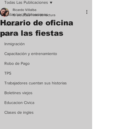
Todas Las Publicaciones
Ricardo Villalba
Todas Las Publicaciones
19 dic 2022
1 min de lectura
Horario de oficina
Noticias
para las fiestas
Eventos
Inmigración
Capacitación y entrenamiento
Robo de Pago
TPS
Trabajadores cuentan sus historias
Boletines viejos
Educacion Civica
Clases de ingles