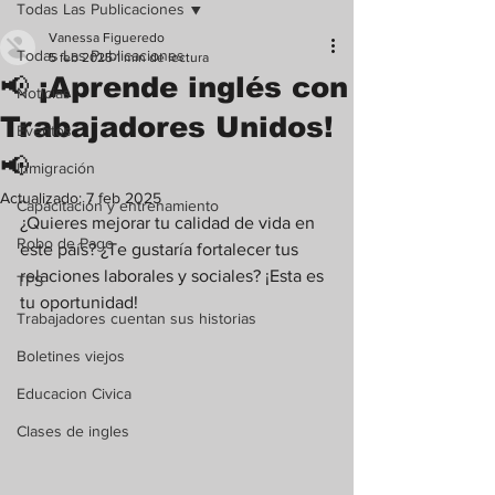
Todas Las Publicaciones
Vanessa Figueredo
Todas Las Publicaciones
5 feb 2025
1 min de lectura
📢 ¡Aprende inglés con
Noticias
Trabajadores Unidos!
Eventos
📢
Inmigración
Actualizado:
7 feb 2025
Capacitación y entrenamiento
¿Quieres mejorar tu calidad de vida en 
Robo de Pago
este país? ¿Te gustaría fortalecer tus 
relaciones laborales y sociales? ¡Esta es 
TPS
tu oportunidad!
Trabajadores cuentan sus historias
Boletines viejos
Educacion Civica
Clases de ingles