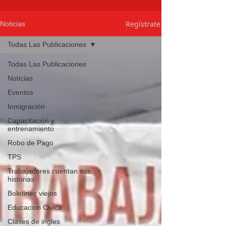
Regístrate
Noticias
Todas Las Publicaciones
Todas Las Publicaciones
Noticias
Eventos
Inmigración
Capacitación y
entrenamiento
Robo de Pago
TPS
Trabajadores cuentan sus
historias
Boletines viejos
Educacion Civica
Clases de ingles