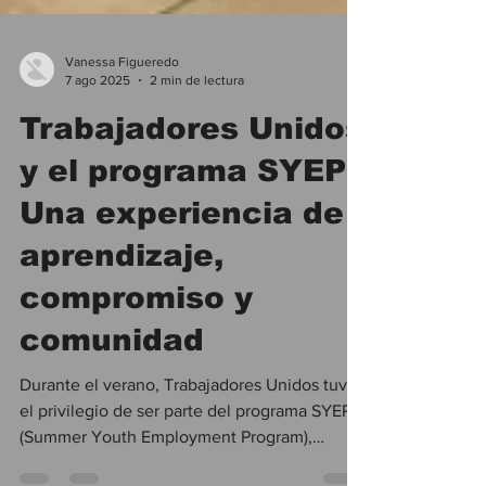
Vanessa Figueredo
7 ago 2025
2 min de lectura
Trabajadores Unidos
y el programa SYEP:
Una experiencia de
aprendizaje,
compromiso y
comunidad
Durante el verano, Trabajadores Unidos tuvo
el privilegio de ser parte del programa SYEP
(Summer Youth Employment Program),