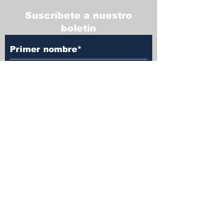
Suscríbete a nuestro
boletín
Acepto recibir sus boletines y acepto la
política de privacidad
T
é
r
m
inos y Condiciones y Política de
privacidad
Suscribir