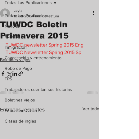
Todas Las Publicaciones
Leyla
Todas Las Publicaciones
10 oct 2015
1 min de lectura
TUWDC Boletin
Noticias
Primavera 2015
Eventos
TUWDC newsletter Spring 2015 Eng
Inmigración
TUWDC Newsletter Spring 2015 Sp
Capacitación y entrenamiento
Boletines viejos
Robo de Pago
TPS
Trabajadores cuentan sus historias
Boletines viejos
Ver todo
Entradas recientes
Educacion Civica
Clases de ingles