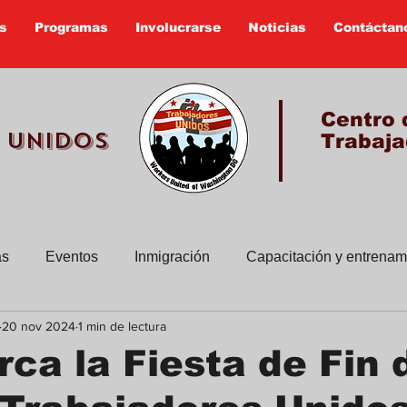
s
Programas
Involucrarse
Noticias
Contáctan
Centro 
 UNIDOS
Trabaja
as
Eventos
Inmigración
Capacitación y entrenam
20 nov 2024
1 min de lectura
sus historias
Boletines viejos
Educacion Civica
rca la Fiesta de Fin 