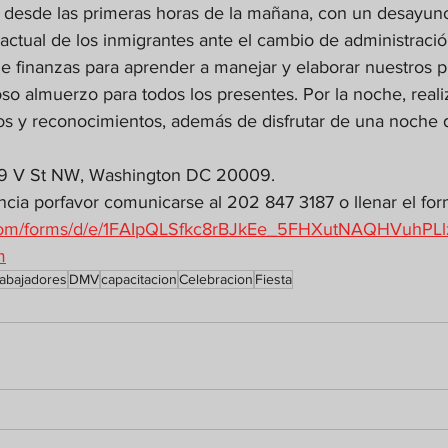
desde las primeras horas de la mañana, con un desayuno
n actual de los inmigrantes ante el cambio de administraci
de finanzas para aprender a manejar y elaborar nuestros p
so almuerzo para todos los presentes. Por la noche, reali
dos y reconocimientos, además de disfrutar de una noche d
19 V St NW, Washington DC 20009.
ncia porfavor comunicarse al 202 847 3187 o llenar el form
e.com/forms/d/e/1FAIpQLSfkc8rBJkEe_5FHXutNAQHVuhPL
m
rabajadores
DMV
capacitacion
Celebracion
Fiesta