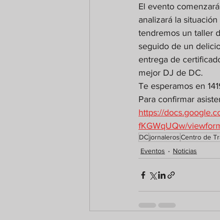
El evento comenzará 
analizará la situació
tendremos un taller 
seguido de un delicio
entrega de certifica
mejor DJ de DC.
Te esperamos en 14
Para confirmar asiste
https://docs.googl
fKGWqUQw/viewfor
DC
jornaleros
Centro de T
Eventos
Noticias