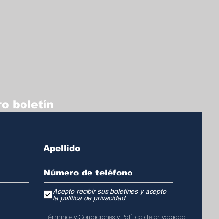
Un homenaje lleno de
Hom
vida y legado a Arturo
Artu
Griffiths
o boletín
Acepto recibir sus boletines y acepto
la política de privacidad
T
é
r
m
inos y Condiciones y Política de privacidad