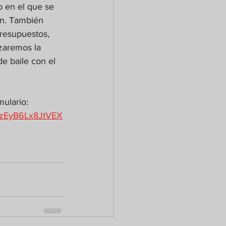
 en el que se 
ón. También 
resupuestos, 
zaremos la 
e baile con el 
ulario: 
lzEyB6Lx8JtVEX