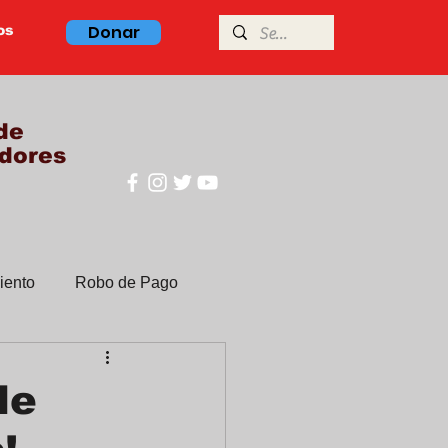
Donar
os
de
dores
iento
Robo de Pago
Clases de ingles
de