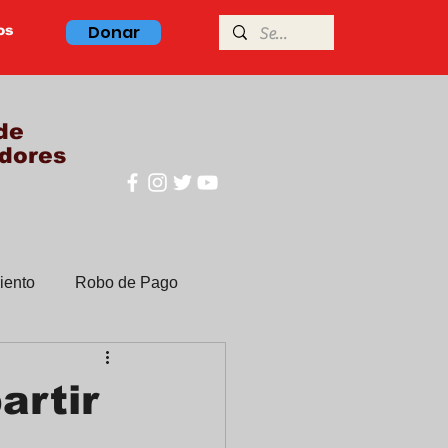
Donar
os
de
dores
iento
Robo de Pago
Clases de ingles
artir