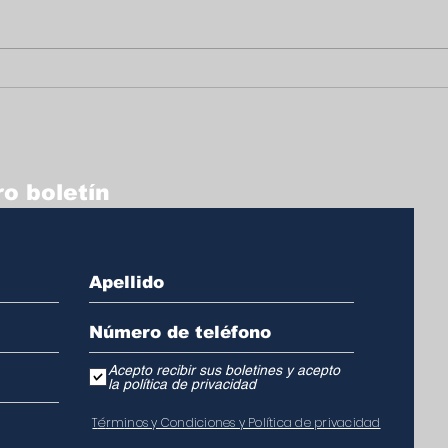
Un homenaje lleno de
Hom
vida y legado a Arturo
Artu
Griffiths
o boletín
Acepto recibir sus boletines y acepto
la política de privacidad
T
é
r
m
inos y Condiciones y Política de privacidad