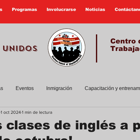
s
Programas
Involucrarse
Noticias
Contáctan
Centro 
 UNIDOS
Trabaja
as
Eventos
Inmigración
Capacitación y entrenam
1 oct 2024
1 min de lectura
sus historias
Boletines viejos
Educacion Civica
 clases de inglés a p