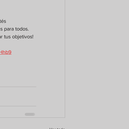
tés 
s para todos. 
r tus objetivos!
pHhb9