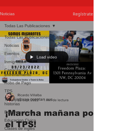
Regístrate
Noticias
Todas Las Publicaciones
Todas Las Publicaciones
Noticias
Eventos
Load video
Inmigración
Capacitación y
entrenamiento
Robo de Pago
TPS
Ricardo Villalba
Trabajadores cuentan sus
22 sept 2022
1 min de lectura
historias
¡Marcha mañana por
Boletines viejos
Educacion Civica
el TPS!
Clases de ingles