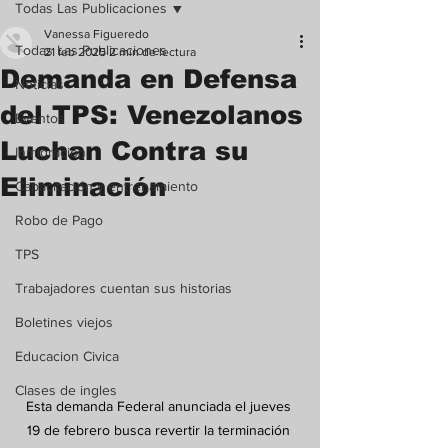
Todas Las Publicaciones
Vanessa Figueredo
Todas Las Publicaciones
21 feb 2025
2 min de lectura
Demanda en Defensa
Noticias
del TPS: Venezolanos
Eventos
Luchan Contra su
Inmigración
Eliminación
Capacitación y entrenamiento
Robo de Pago
TPS
Trabajadores cuentan sus historias
Boletines viejos
Educacion Civica
Clases de ingles
Esta demanda Federal anunciada el jueves 
19 de febrero busca revertir la terminación 