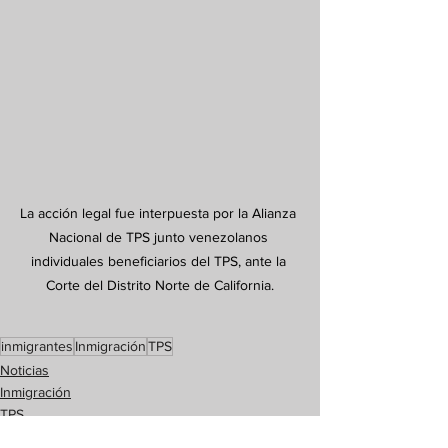
La acción legal fue interpuesta por la Alianza 
Nacional de TPS junto venezolanos 
individuales beneficiarios del TPS, ante la 
Corte del Distrito Norte de California.
inmigrantes
Inmigración
TPS
Noticias
Inmigración
TPS