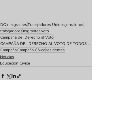
DC
inmigrantes
Trabajadores Unidos
jornaleros
trabajadores
migrantes
voto
Campaña del Derecho al Voto
CAMPAÑA DEL DERECHO AL VOTO DE TODOS EN DC
Campaña
Campaña Cívica
residentes
Noticias
Educacion Civica
Ver todo
Entradas recientes