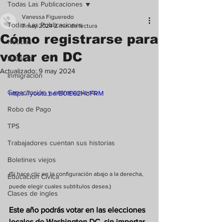
Todas Las Publicaciones
Vanessa Figueredo
Todas Las Publicaciones
7 may 2024
2 min de lectura
Cómo registrarse para
Noticias
votar en DC
Eventos
Actualizado:
9 may 2024
Inmigración
Capacitación y entrenamiento
https://youtu.be/B0IE62HoFRM
Robo de Pago
TPS
Trabajadores cuentan sus historias
Boletines viejos
(Si hace clic en la configuración abajo a la derecha, 
Educacion Civica
puede elegir cuales subtítulos desea.)
Clases de ingles
Este año podrás votar en las elecciones 
locales de Washington DC, sin importar 