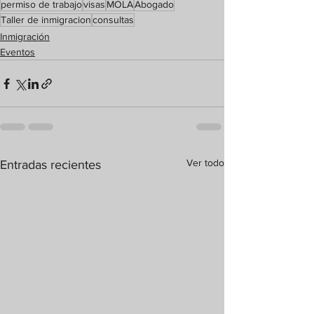
permiso de trabajo
visas
MOLA
Abogado
Taller de inmigracion
consultas
Inmigración
Eventos
Ver todo
Entradas recientes