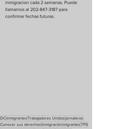
inmigracion cada 2 semanas. Puede 
llamarnos al 202-847-3187 para 
confirmar fechas futuras.
DC
inmigrantes
Trabajadores Unidos
jornaleros
Conocer sus derechos
Inmigración
migrantes
TPS