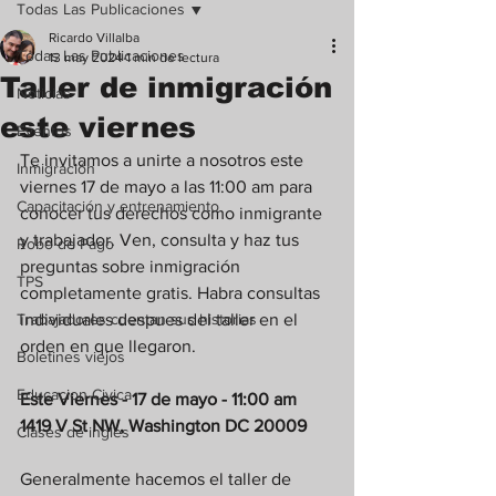
Todas Las Publicaciones
Ricardo Villalba
Todas Las Publicaciones
13 may 2024
1 min de lectura
Taller de inmigración
Noticias
este viernes
Eventos
Te invitamos a unirte a nosotros este 
Inmigración
viernes 17 de mayo a las 11:00 am para 
Capacitación y entrenamiento
conocer tus derechos como inmigrante 
y trabajador. Ven, consulta y haz tus 
Robo de Pago
preguntas sobre inmigración 
TPS
completamente gratis. Habra consultas 
Trabajadores cuentan sus historias
individuales despues del taller en el 
orden en que llegaron.
Boletines viejos
Educacion Civica
Este Viernes - 17 de mayo - 11:00 am
1419 V St NW, Washington DC 20009
Clases de ingles
Generalmente hacemos el taller de 