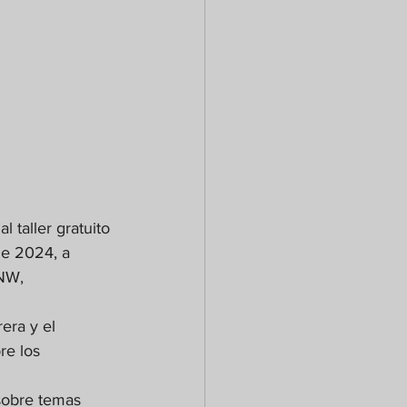
 taller gratuito 
de 2024, a 
 NW, 
era y el 
e los 
sobre temas 