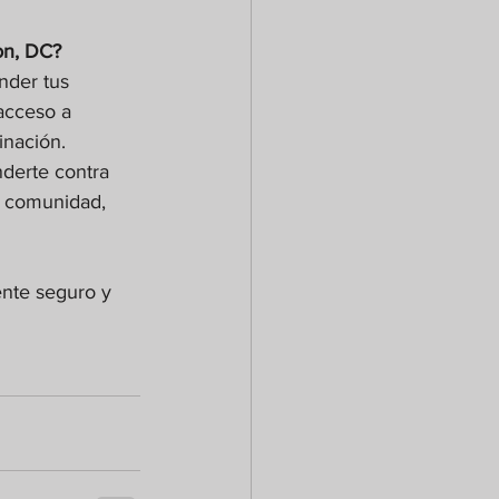
on, DC?
nder tus 
acceso a 
inación. 
derte contra 
a comunidad, 
ente seguro y 