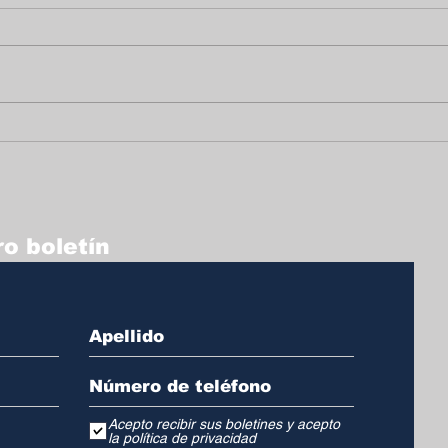
Un homenaje lleno de
Pro
vida y legado a Arturo
púb
Griffiths
int
o boletín
Acepto recibir sus boletines y acepto
la política de privacidad