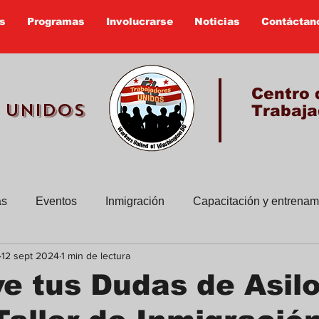
s
Programas
Involucrarse
Noticias
Contáctan
Centro 
 UNIDOS
Trabaja
as
Eventos
Inmigración
Capacitación y entrenam
12 sept 2024
1 min de lectura
sus historias
Boletines viejos
Educacion Civica
e tus Dudas de Asil