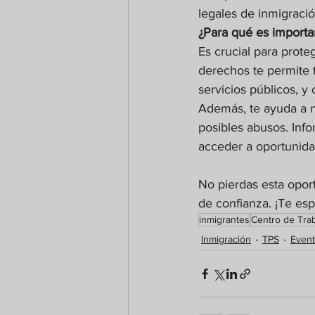
legales de inmigraci
¿Para qué es import
Es crucial para prote
derechos te permite 
servicios públicos, y
Además, te ayuda a n
posibles abusos. Inf
acceder a oportunida
No pierdas esta opor
de confianza. ¡Te es
inmigrantes
Centro de Tra
Inmigración
TPS
Even