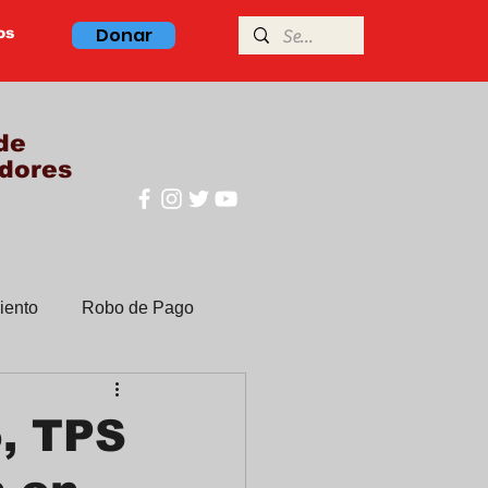
Donar
os
de
dores
iento
Robo de Pago
Clases de ingles
o, TPS