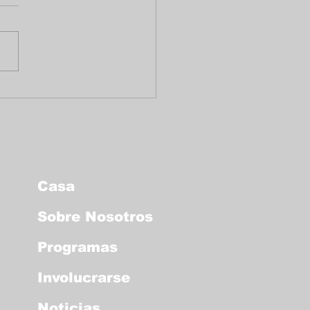
tocolo para lugares
licos ante una
ervención de ICE
Casa
Sobre Nosotros
Programas
Involucrarse
Noticias