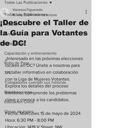
Todas Las Publicaciones
Vanessa Figueredo
Todas Las Publicaciones
10 may 2024
1 min de lectura
¡Descubre el Taller de
Noticias
la Guía para Votantes
Eventos
de DC!
Inmigración
Capacitación y entrenamiento
¿Interesado en las próximas elecciones 
Robo de Pago
locales en DC? Únete a nosotros para 
un taller informativo en colaboración 
TPS
con la Liga de Mujeres Votantes. 
Trabajadores cuentan sus historias
Explora los detalles del proceso 
Boletines viejos
electoral, comprende los problemas 
clave y conoce a los candidatos.
Educacion Civica
Clases de ingles
Fecha: Miércoles 15 de mayo de 2024
Hora: 6:30 PM - 8:00 PM
Ubicación: 1419 V Street, NW, 