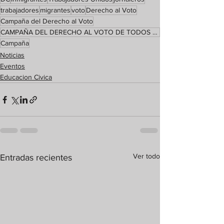
trabajadores
migrantes
voto
Derecho al Voto
Campaña del Derecho al Voto
CAMPAÑA DEL DERECHO AL VOTO DE TODOS EN DC
Campaña
Noticias
Eventos
Educacion Civica
Ver todo
Entradas recientes