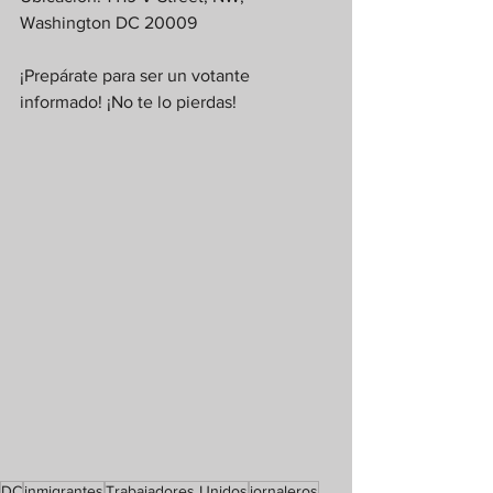
Washington DC 20009
¡Prepárate para ser un votante 
informado! ¡No te lo pierdas!
DC
inmigrantes
Trabajadores Unidos
jornaleros