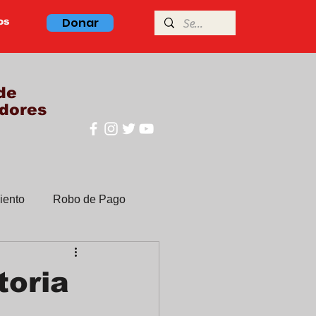
Donar
os
de
dores
iento
Robo de Pago
Clases de ingles
toria