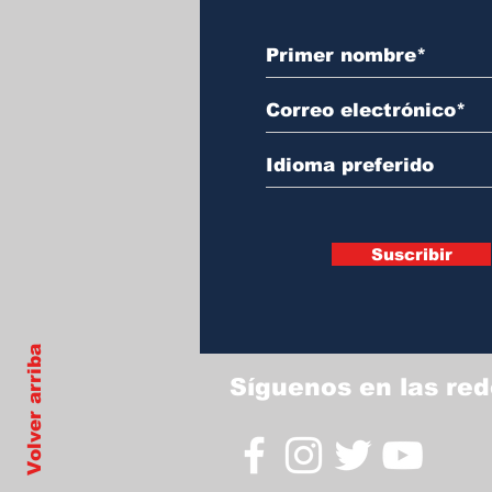
Suscribir
Volver arriba
Síguenos en las red