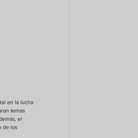
al en la lucha 
raron temas 
demás, el 
 de los 