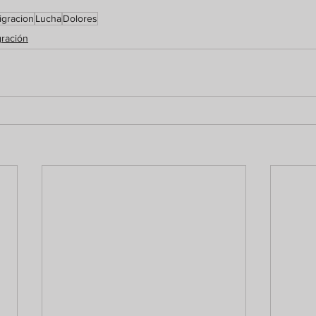
igracion
Lucha
Dolores
gración