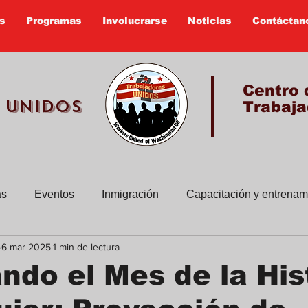
s
Programas
Involucrarse
Noticias
Contáctan
Centro 
 UNIDOS
Trabaja
as
Eventos
Inmigración
Capacitación y entrenam
6 mar 2025
1 min de lectura
sus historias
Boletines viejos
Educacion Civica
ndo el Mes de la His